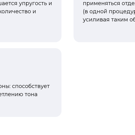
ается упругость и
применяться отде
количество и
(в одной процеду
усиливая таким о
ны: способствует
етлению тона