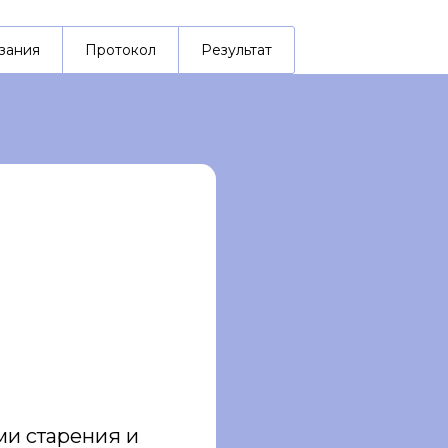
зания
Протокол
Результат
и старения и