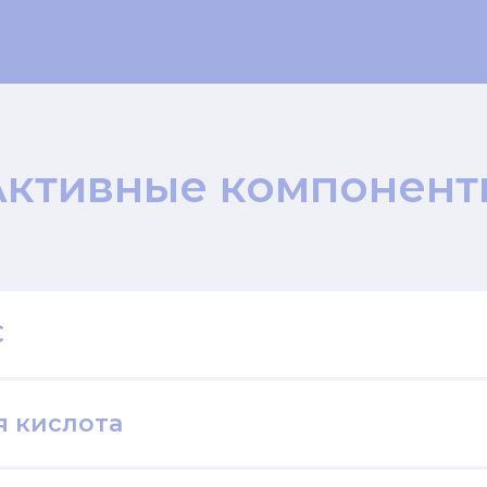
Активные компонент
C
я кислота