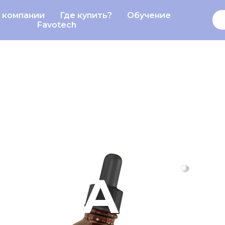
 компании
Где купить?
Обучение
О компании
Обучение
Favotech
ИНГ
ИТАМИН С