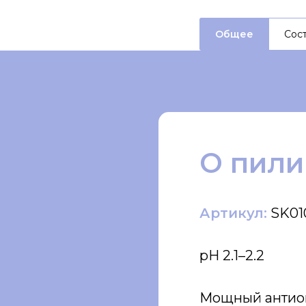
Общее
Сос
О пили
Артикул:
SK01
pH 2.1–2.2
Мощный антиок