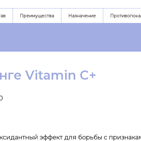
тав
Преимущества
Назначение
Противопока
нге Vitamin C+
0
сидантный эффект для борьбы с признакам