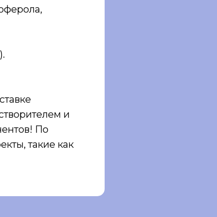
оферола,
).
ставке
астворителем и
ентов! По
кты, такие как