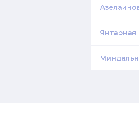
Азелаинов
Янтарная 
Миндальн