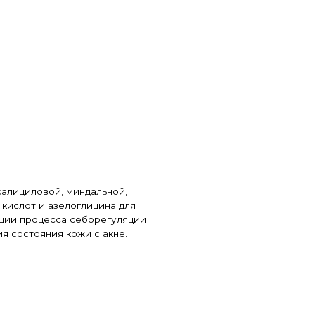
индальной,
глицина для
себорегуляции
жи с акне.