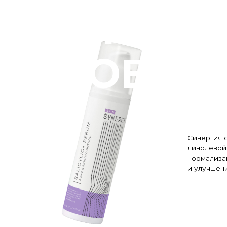
Синергия салициловой, м
линолевой кислот и азело
нормализации процесса 
и улучшения состояния ко
ПОДРОБНЕЕ