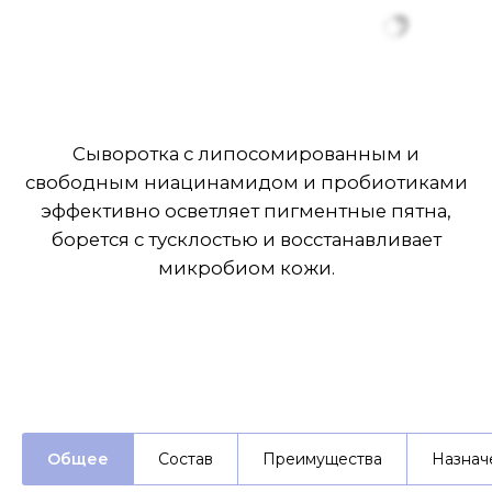
эффективно осветляет пигментные пятна,
борется с тусклостью и восстанавливает
микробиом кожи.
ПОДРОБНЕЕ
Общее
Состав
Преимущества
Назнач