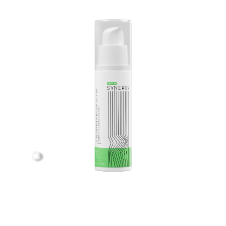
СЫВОРОТКА
«НИАЦИНАМИД
БИОМ»
NIACINAMIDE BIOME SERUM
Сыворотка с липосомированным и
свободным ниацинамидом и пробиотиками