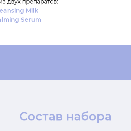
из двух препаратов:
leansing Milk
Calming Serum
Состав набора