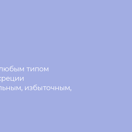
 любым типом
креции
льным, избыточным,