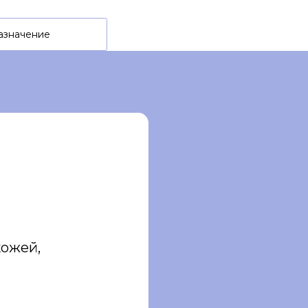
азначение
кожей,