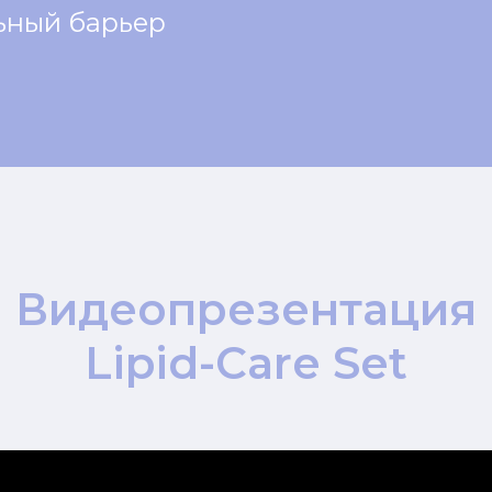
ьный барьер
Видеопрезентация
Lipid-Care Set