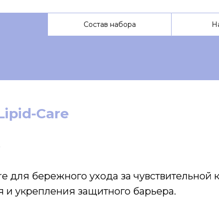
Состав набора
Н
Lipid-Care
5
re для бережного ухода за чувствительной 
я и укрепления защитного барьера.