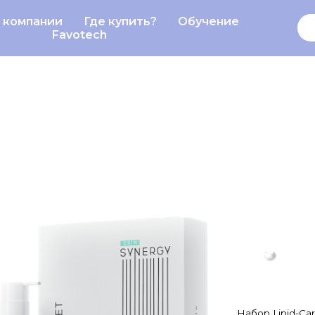
 компании
Где купить?
Обучение
О компании
Обучение
Favotech
PID-CARE
SET
Набор Lipid-Care для бережно
чувствительной кожей, восст
укрепления защитного барьер