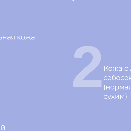
ьная кожа
2
Кожа с
себосе
(норма
сухим)
ый