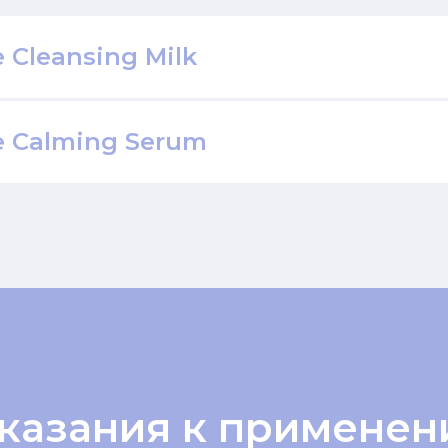
e Cleansing Milk
e Calming Serum
казания к применен