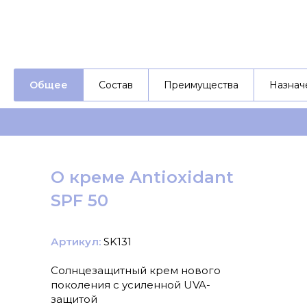
Общее
Состав
Преимущества
Назнач
О креме Antioxidant
SPF 50
Артикул:
SK131
Солнцезащитный крем нового
поколения с усиленной UVA-
защитой