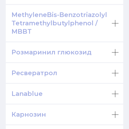
MethyleneBis-Benzotriazolyl
Tetramethylbutylphenol /
MBBT
Розмаринил глюкозид
Ресвератрол
Lanablue
Карнозин